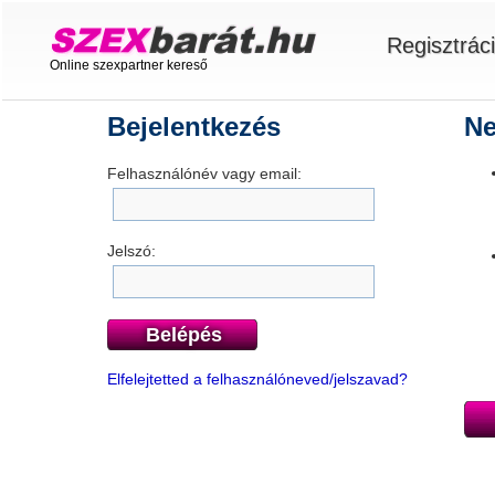
Regisztrác
Online szexpartner kereső
Bejelentkezés
Ne
Felhasználónév vagy email:
Jelszó:
Belépés
Elfelejtetted a felhasználóneved/jelszavad?