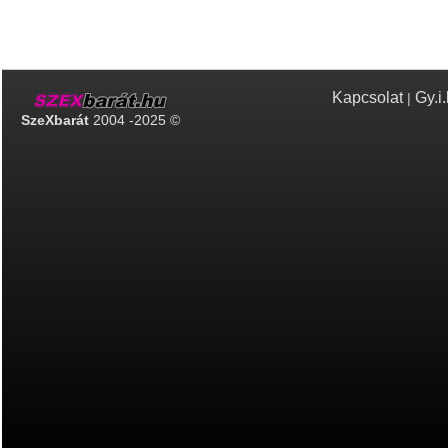
Kapcsolat
Gy.i.
|
SzeXbarát
2004 -2025 ©