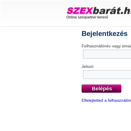
Online szexpartner kereső
Bejelentkezés
Felhasználónév vagy email
Jelszó:
Belépés
Elfelejtetted a felhasznál