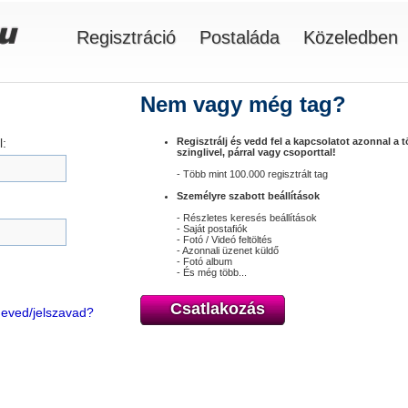
Regisztráció
Postaláda
Közeledben
Nem vagy még tag?
:
Regisztrálj és vedd fel a kapcsolatot azonnal a 
szinglivel, párral vagy csoporttal!
- Több mint 100.000 regisztrált tag
Személyre szabott beállítások
- Részletes keresés beállítások
- Saját postafiók
- Fotó / Videó feltöltés
- Azonnali üzenet küldő
- Fotó album
- És még több...
Csatlakozás
óneved/jelszavad?