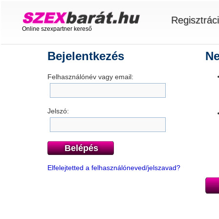
Regisztrác
Online szexpartner kereső
Bejelentkezés
Ne
Felhasználónév vagy email:
Jelszó:
Belépés
Elfelejtetted a felhasználóneved/jelszavad?