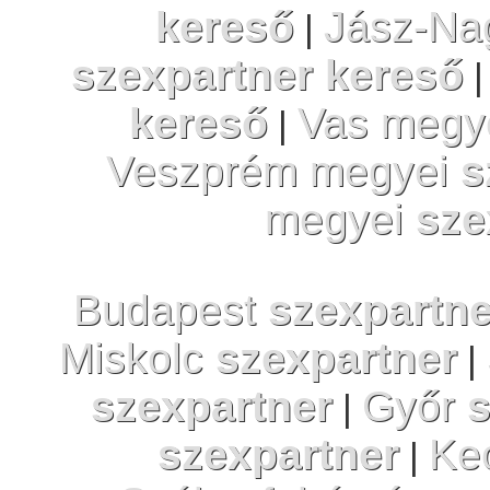
kereső
Jász-Na
|
szexpartner kereső
|
kereső
Vas megy
|
Veszprém megyei
s
megyei
sze
Budapest
szexpartne
Miskolc
szexpartner
|
szexpartner
Győr
s
|
szexpartner
Ke
|