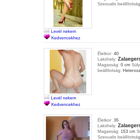
Szexualis beállítotság
Levél nekem
Kedvencekhez
Életkor:
40
Zalaeger
Lakóhely:
Magasság:
0 cm
Súly
beállítotság:
Heterosz
Levél nekem
Kedvencekhez
Életkor:
35
Zalaeger
Lakóhely:
Magasság:
153 cm
S
Szexualis beállítotság