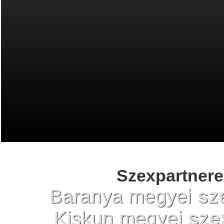
Szexpartnere
Baranya megyei
sz
Kiskun megyei
sze