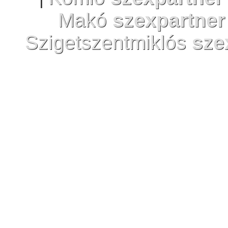
Makó
szexpartner
Szigetszentmiklós
sze