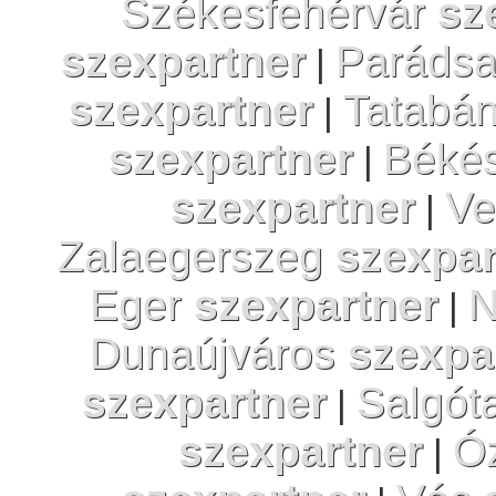
Székesfehérvár
sz
szexpartner
Paráds
|
szexpartner
Tatabá
|
szexpartner
Béké
|
szexpartner
Ve
|
Zalaegerszeg
szexpar
Eger
szexpartner
N
|
Dunaújváros
szexpa
szexpartner
Salgót
|
szexpartner
Ó
|