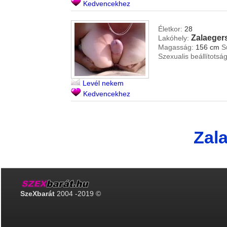
Kedvencekhez
Életkor:
28
Zalaeger
Lakóhely:
Magasság:
156 cm
S
Szexualis beállítotság
Levél nekem
Kedvencekhez
Zal
SzeXbarát
2004 -2019 ©