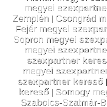
megyei
szexpartne
Zemplén
Csongrád m
|
Fejér megyei
szexpar
Sopron megyei
szexp
megyei
szexpartne
szexpartner kere
megyei
szexpartne
szexpartner kereső
kereső
Somogy me
|
Szabolcs-Szatmár-