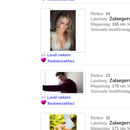
Életkor:
34
Zalaeger
Lakóhely:
Magasság:
165 cm
S
Szexualis beállítotság
Levél nekem
Kedvencekhez
Életkor:
22
Zalaeger
Lakóhely:
Magasság:
175 cm
S
Szexualis beállítotság
Levél nekem
Kedvencekhez
Életkor:
32
Zalaeger
Lakóhely:
Magasság:
171 cm
S