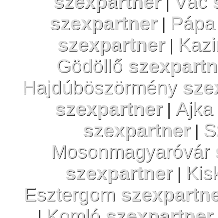
szexpartner
Vác
|
szexpartner
Páp
|
szexpartner
Kazi
|
Gödöllő
szexpartn
Hajdúböszörmény
sze
szexpartner
Ajk
|
szexpartner
S
|
Mosonmagyaróvár
szexpartner
Kis
|
Esztergom
szexpartn
Komló
szexpartner
|