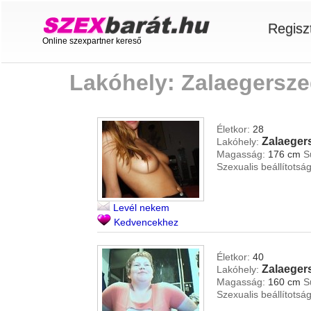
Regisz
Online szexpartner kereső
Lakóhely: Zalaegersz
Életkor:
28
Zalaeger
Lakóhely:
Magasság:
176 cm
S
Szexualis beállítotság
Levél nekem
Kedvencekhez
Életkor:
40
Zalaeger
Lakóhely:
Magasság:
160 cm
S
Szexualis beállítotság