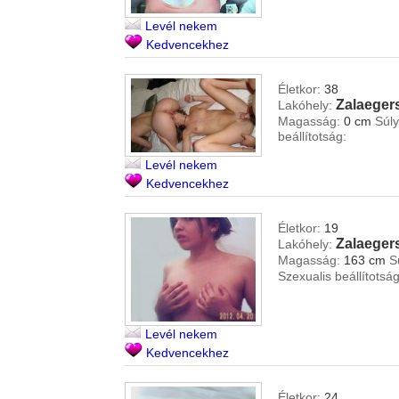
Levél nekem
Kedvencekhez
Életkor:
38
Zalaeger
Lakóhely:
Magasság:
0 cm
Súly
beállítotság:
Levél nekem
Kedvencekhez
Életkor:
19
Zalaeger
Lakóhely:
Magasság:
163 cm
S
Szexualis beállítotság
Levél nekem
Kedvencekhez
Életkor:
24