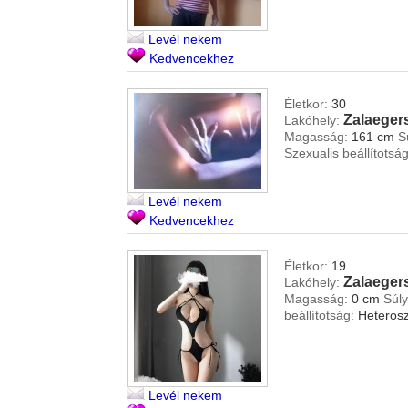
Levél nekem
Kedvencekhez
Életkor:
30
Zalaeger
Lakóhely:
Magasság:
161 cm
S
Szexualis beállítotság
Levél nekem
Kedvencekhez
Életkor:
19
Zalaeger
Lakóhely:
Magasság:
0 cm
Súly
beállítotság:
Heterosz
Levél nekem