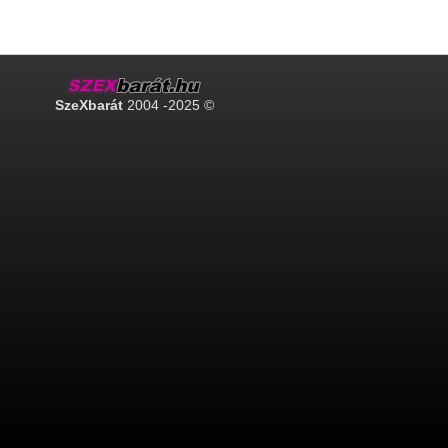
SzeXbarát
2004 -2025 ©