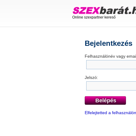
Online szexpartner kereső
Bejelentkezés
Felhasználónév vagy email
Jelszó:
Belépés
Elfelejtetted a felhasznál