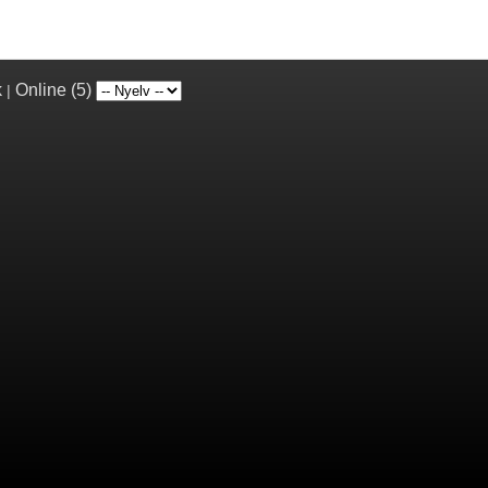
k
Online (5)
|