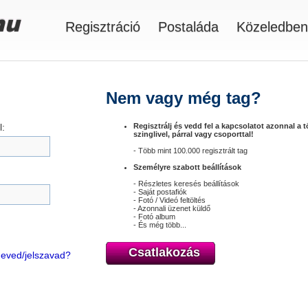
Regisztráció
Postaláda
Közeledben
Nem vagy még tag?
:
Regisztrálj és vedd fel a kapcsolatot azonnal a 
szinglivel, párral vagy csoporttal!
- Több mint 100.000 regisztrált tag
Személyre szabott beállítások
- Részletes keresés beállítások
- Saját postafiók
- Fotó / Videó feltöltés
- Azonnali üzenet küldő
- Fotó album
- És még több...
Csatlakozás
óneved/jelszavad?