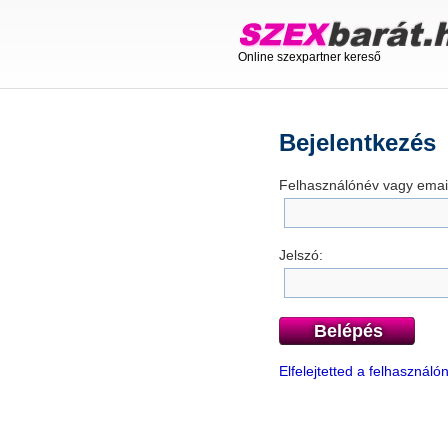
Online szexpartner kereső
Bejelentkezés
Felhasználónév vagy email
Jelszó:
Belépés
Elfelejtetted a felhasznál