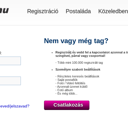
Regisztráció
Postaláda
Közeledben
Nem vagy még tag?
:
Regisztrálj és vedd fel a kapcsolatot azonnal a 
szinglivel, párral vagy csoporttal!
- Több mint 100.000 regisztrált tag
Személyre szabott beállítások
- Részletes keresés beállítások
- Saját postafiók
- Fotó / Videó feltöltés
- Azonnali üzenet küldő
- Fotó album
- És még több...
Csatlakozás
óneved/jelszavad?