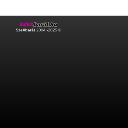
SzeXbarát
2004 -2025 ©